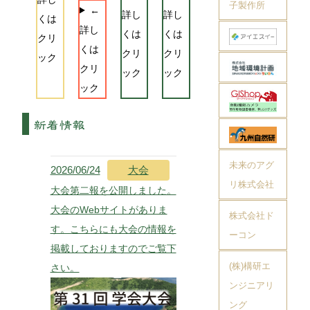
子製作所
←
詳し
詳し
くは
詳し
くは
くは
クリ
くは
クリ
クリ
ック
クリ
ック
ック
ック
未来のアグ
2026/06/24
大会
リ株式会社
大会第二報を公開しました。
大会のWebサイトがありま
株式会社ド
す。こちらにも大会の情報を
ーコン
掲載しておりますのでご覧下
(株)構研エ
さい。
ンジニアリ
ング