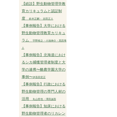
【総説】野生動物管理学教
育カリキュラムと認証制
度
鈴木正嗣・ 吉田正人
【事例報告】大学における
野生動物管理教育カリキュ
ラム
宇野裕之・小池伸介・髙田隼
人
【事例報告】北海道におけ
るシカ捕獲管理者制度と大
学の連携〜酪農学園大学の
事例〜
伊吾田宏正
【事例報告】行政における
野生動物管理の専門人材の
活用
丸山哲也・澤田誠吾
【事例報告】知床における
野生動物管理者のリカレン