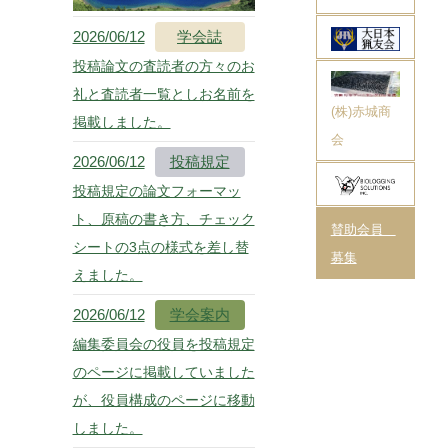
2026/06/12
学会誌
投稿論文の査読者の方々のお
礼と査読者一覧としお名前を
(株)赤城商
掲載しました。
会
2026/06/12
投稿規定
投稿規定の論文フォーマッ
ト、原稿の書き方、チェック
賛助会員
シートの3点の様式を差し替
募集
えました。
2026/06/12
学会案内
編集委員会の役員を投稿規定
のページに掲載していました
が、役員構成のページに移動
しました。