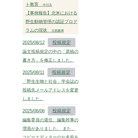
ト教育
中川元
【事例報告】北米における
野生動物管理の認証プログ
ラムの現状
大西勝博
2025/08/12
投稿規定
論文投稿規定の中の「原稿の
書き方」を修正しました。
2025/08/11
投稿規定
「野生生物と社会」学会誌の
投稿先メールアドレスを変更
しました。
2025/06/06
投稿規定
編集委員の退任、編集幹事の
増員がありました。 また、
コピーエディターのお名前を