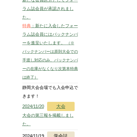
ラム誌会員が承認されまし
た。
特典
：新たに入会したフォー
ラム誌会員にはバックナンバ
ーを進呈いたします。
（※
バックナンバーは原則大会での
手渡し対応のみ、バックナンバ
ーの在庫がなくなり次第本特典
は終了）
静岡大会会場でも入会申込で
きます！
2024/11/20
大会
大会の第三報を掲載しまし
た。
2024/11/19
学会誌