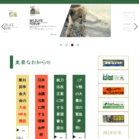
1
2
3
4
第31
日本
銃刀
（ク
回学
学術
法改
マ類
会大
会議
正案
の大
会の
法案
に対
量出
大会
に関
する
没の
HPを
する
要望
緊急
開設
理事
書を
声
会声
提出
明）
←
(株)末松電
明
←
←
詳し