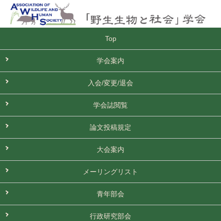
Top
学会案内
入会/変更/退会
学会誌閲覧
論文投稿規定
大会案内
メーリングリスト
青年部会
行政研究部会